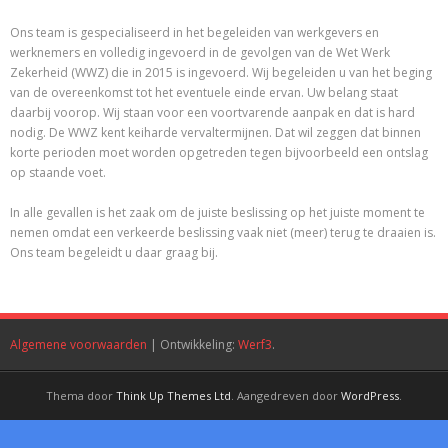
Ons team is gespecialiseerd in het begeleiden van werkgevers en
werknemers en volledig ingevoerd in de gevolgen van de Wet Werk
Zekerheid (WWZ) die in 2015 is ingevoerd. Wij begeleiden u van het beging
van de overeenkomst tot het eventuele einde ervan. Uw belang staat
daarbij voorop. Wij staan voor een voortvarende aanpak en dat is hard
nodig. De WWZ kent keiharde vervaltermijnen. Dat wil zeggen dat binnen
korte perioden moet worden opgetreden tegen bijvoorbeeld een ontslag
op staande voet.
In alle gevallen is het zaak om de juiste beslissing op het juiste moment te
nemen omdat een verkeerde beslissing vaak niet (meer) terug te draaien is.
Ons team begeleidt u daar graag bij.
Algemene voorwaarden
| Ontwikkeling:
Werf3
.
Thema door
Think Up Themes Ltd
. Aangedreven door
WordPress
.