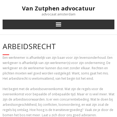
Doorgaan
Van Zutphen advocatuur
naar
inhoud
advocaat amsterdam
ARBEIDSRECHT
Een werknemer is afhankelijk van zijn baan voor zijn levensonderhoud. Een
werkgever is afhankelijk van zijn werknemer(s) voor zijn onderneming. De
werkgever en de werknemer kunnen dus niet zonder elkaar. Rechten en
plichten moeten wel goed worden vastgelegd. Want, soms gaat het mis.
Het arbeidsrecht is veelomvattend, van het begin tot het eind.
Het begint met de arbeidsovereenkomst. Wat zijn de regels voor de
overeenkomst voor bepaalde of onbepaalde tijd. Maar er is veel meer. Wat
zijn de arbeidsvoorwaarden. Is er een concurrentiebeding. Wat te doen bij
arbeidsongeschiktheid, bij conflicten, loonvordering, en wat zijn zoal de
regels bij ontslag. Hoe hoog is de transitievergoeding? Vaak zie je door de
bomen het bos niet meer. Laat u zich door ons goed adviseren.